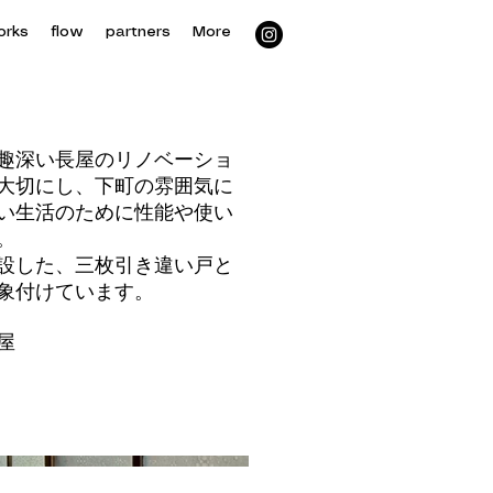
orks
flow
partners
More
趣深い長屋のリノベーショ
大切にし、下町の雰囲気に
い生活のために性能や使い
。
設した、三枚引き違い戸と
象付けています。
屋